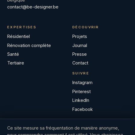
contact@be-designer.be
EXPERTISES
DÉCOUVRIR
Résidentiel
Projets
Rénovation complète
Journal
Santé
Presse
Tertiaire
Contact
SUIVRE
Instagram
Pinterest
LinkedIn
Facebook
Ce site mesure sa fréquentation de manière anonyme,
pour comprendre comment il est utilisé. Vous choisissez.
© 2026 BE-DESIGNER SRL
BCE / TVA BE 0539.726.905